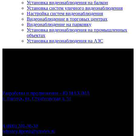
Установка видеонаблюдения на балкон
Установка систем уличного видеонаблюдения
Настройка систем видеонаблюдения
Видеонаблюдение в торговых центрах
Видеонаблюдение на парковку
Установка видеонаблюдения на промышленных
объектах
Установка видеонаблюдения на АЗС
ООО ЧОО «ОДИССЕЙ»
© 2026 odyssey-48.ru
Разработка и продвижение - IQ MAXIMA
г. Липецк, ул. Студёновская д. 51
Пн.- Вс.: круглосуточно
Все цены, указанные на сайте, предназначены для
ознакомления и не являются публичной офертой,
определяемой положениями ст. 437 ГК РФ
8 (800) 201-30-30
odyssey.lipetsk@yandex.ru