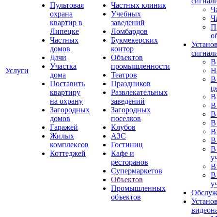
сигнал
Пультовая
Частных клиник
Ч
охрана
Учебных
Ч
квартир в
заведений
П
Липецке
Ломбардов
о
Частных
Букмекерских
Устано
домов
контор
сигнал
Дачи
Объектов
В
Участка
промышленности
Услуги
Н
дома
Театров
В
Поставить
Праздников
ц
квартиру
Развлекательных
В
на охрану
заведений
В
Загородных
Загородных
В
домов
поселков
В
Гаражей
Клубов
В
Жилых
АЗС
В
комплексов
Гостиниц
В
Коттеджей
Кафе и
у
ресторанов
В
Супермаркетов
В
Объектов
у
Промышленных
Обслуж
объектов
Устано
видеон