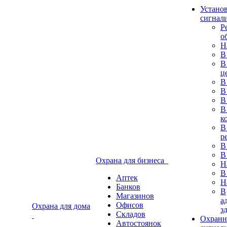
Устано
сигнал
Р
о
Н
В
В
ц
В
В
В
В
к
В
р
В
В
Охрана для бизнеса
Н
В
Аптек
Н
Банков
В
Магазинов
а
Офисов
Охрана для дома
з
Складов
Охранн
Автостоянок