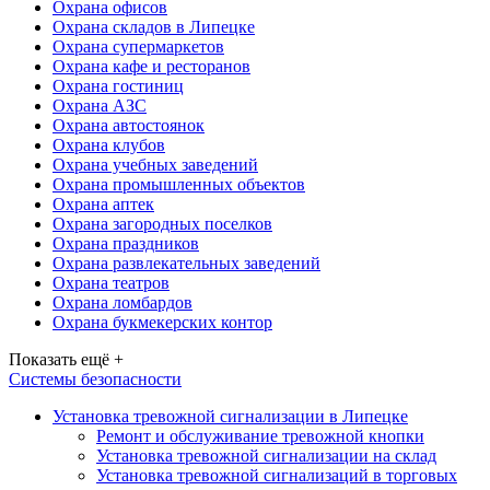
Охрана офисов
Охрана складов в Липецке
Охрана супермаркетов
Охрана кафе и ресторанов
Охрана гостиниц
Охрана АЗС
Охрана автостоянок
Охрана клубов
Охрана учебных заведений
Охрана промышленных объектов
Охрана аптек
Охрана загородных поселков
Охрана праздников
Охрана развлекательных заведений
Охрана театров
Охрана ломбардов
Охрана букмекерских контор
Показать ещё +
Системы безопасности
Установка тревожной сигнализации в Липецке
Ремонт и обслуживание тревожной кнопки
Установка тревожной сигнализации на склад
Установка тревожной сигнализаций в торговых