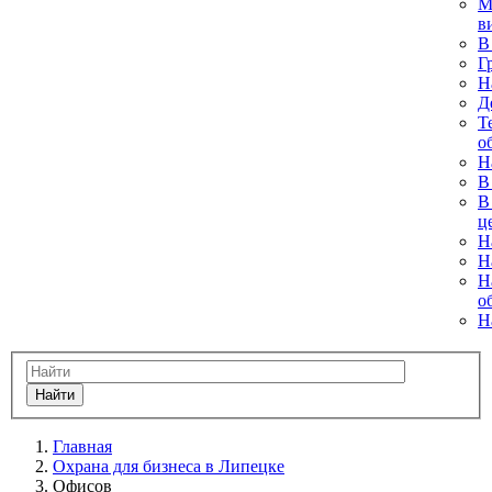
М
в
В
Г
Н
Д
Т
о
Н
В
В
ц
Н
Н
Н
о
Н
Найти
Главная
Охрана для бизнеса в Липецке
Офисов