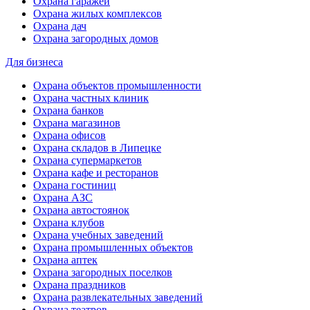
Охрана гаражей
Охрана жилых комплексов
Охрана дач
Охрана загородных домов
Для бизнеса
Охрана объектов промышленности
Охрана частных клиник
Охрана банков
Охрана магазинов
Охрана офисов
Охрана складов в Липецке
Охрана супермаркетов
Охрана кафе и ресторанов
Охрана гостиниц
Охрана АЗС
Охрана автостоянок
Охрана клубов
Охрана учебных заведений
Охрана промышленных объектов
Охрана аптек
Охрана загородных поселков
Охрана праздников
Охрана развлекательных заведений
Охрана театров