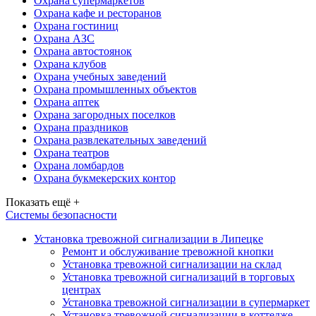
Охрана супермаркетов
Охрана кафе и ресторанов
Охрана гостиниц
Охрана АЗС
Охрана автостоянок
Охрана клубов
Охрана учебных заведений
Охрана промышленных объектов
Охрана аптек
Охрана загородных поселков
Охрана праздников
Охрана развлекательных заведений
Охрана театров
Охрана ломбардов
Охрана букмекерских контор
Показать ещё +
Системы безопасности
Установка тревожной сигнализации в Липецке
Ремонт и обслуживание тревожной кнопки
Установка тревожной сигнализации на склад
Установка тревожной сигнализаций в торговых
центрах
Установка тревожной сигнализации в супермаркет
Установка тревожной сигнализации в коттедже