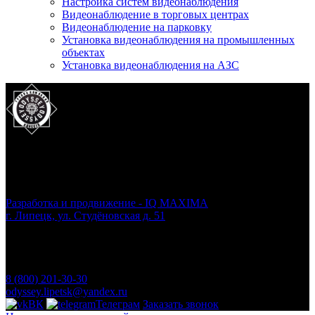
Настройка систем видеонаблюдения
Видеонаблюдение в торговых центрах
Видеонаблюдение на парковку
Установка видеонаблюдения на промышленных
объектах
Установка видеонаблюдения на АЗС
ООО ЧОО «ОДИССЕЙ»
© 2026 odyssey-48.ru
Разработка и продвижение - IQ MAXIMA
г. Липецк, ул. Студёновская д. 51
Пн.- Вс.: круглосуточно
Все цены, указанные на сайте, предназначены для
ознакомления и не являются публичной офертой,
определяемой положениями ст. 437 ГК РФ
8 (800) 201-30-30
odyssey.lipetsk@yandex.ru
ВК
Телеграм
Заказать звонок