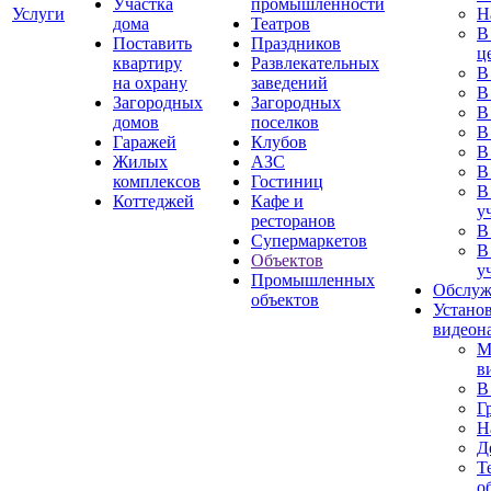
Участка
промышленности
Услуги
Н
дома
Театров
В
Поставить
Праздников
ц
квартиру
Развлекательных
В
на охрану
заведений
В
Загородных
Загородных
В
домов
поселков
В
Гаражей
Клубов
В
Жилых
АЗС
В
комплексов
Гостиниц
В
Коттеджей
Кафе и
у
ресторанов
В
Супермаркетов
В
Объектов
у
Промышленных
Обслуж
объектов
Устано
видеон
М
в
В
Г
Н
Д
Т
о