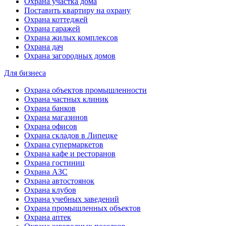
Охрана участка дома
Поставить квартиру на охрану
Охрана коттеджей
Охрана гаражей
Охрана жилых комплексов
Охрана дач
Охрана загородных домов
Для бизнеса
Охрана объектов промышленности
Охрана частных клиник
Охрана банков
Охрана магазинов
Охрана офисов
Охрана складов в Липецке
Охрана супермаркетов
Охрана кафе и ресторанов
Охрана гостиниц
Охрана АЗС
Охрана автостоянок
Охрана клубов
Охрана учебных заведений
Охрана промышленных объектов
Охрана аптек