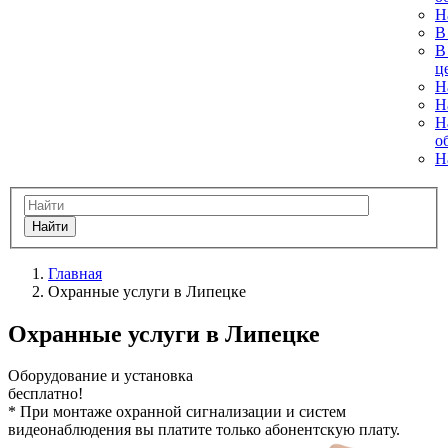
Н
В
В
ц
Н
Н
Н
о
Н
Найти
Главная
Охранные услуги в Липецке
Охранные услуги в Липецке
Оборудование и установка
бесплатно!
*
При монтаже охранной сигнализации и систем
видеонаблюдения вы платите только абонентскую плату.