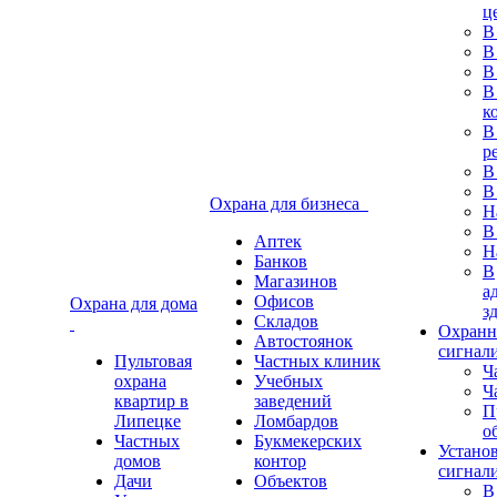
ц
В
В
В
В
к
В
р
В
В
Охрана для бизнеса
Н
В
Аптек
Н
Банков
В
Магазинов
а
Офисов
Охрана для дома
з
Складов
Охранн
Автостоянок
сигнал
Пультовая
Частных клиник
Ч
охрана
Учебных
Ч
квартир в
заведений
П
Липецке
Ломбардов
о
Частных
Букмекерских
Устано
домов
контор
сигнал
Дачи
Объектов
В