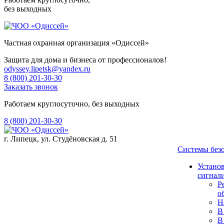
без выходных
Частная охранная организация «Одиссей»
Защита для дома и бизнеса от профессионалов!
odyssey.lipetsk@yandex.ru
8 (800) 201-30-30
Заказать звонок
Работаем круглосуточно, без выходных
8 (800) 201-30-30
г. Липецк, ул. Студёновская д. 51
Системы без
Устано
сигнал
Р
о
Н
В
В