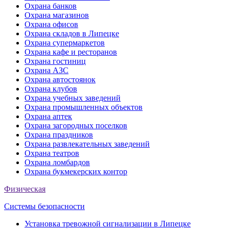
Охрана банков
Охрана магазинов
Охрана офисов
Охрана складов в Липецке
Охрана супермаркетов
Охрана кафе и ресторанов
Охрана гостиниц
Охрана АЗС
Охрана автостоянок
Охрана клубов
Охрана учебных заведений
Охрана промышленных объектов
Охрана аптек
Охрана загородных поселков
Охрана праздников
Охрана развлекательных заведений
Охрана театров
Охрана ломбардов
Охрана букмекерских контор
Физическая
Системы безопасности
Установка тревожной сигнализации в Липецке