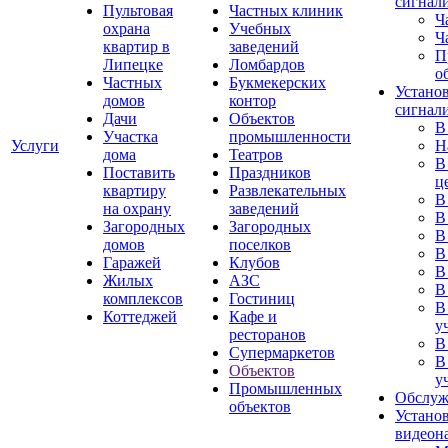
сигнал
Пультовая
Частных клиник
Ч
охрана
Учебных
Ч
квартир в
заведений
П
Липецке
Ломбардов
о
Частных
Букмекерских
Устано
домов
контор
сигнал
Дачи
Объектов
В
Участка
промышленности
Услуги
Н
дома
Театров
В
Поставить
Праздников
ц
квартиру
Развлекательных
В
на охрану
заведений
В
Загородных
Загородных
В
домов
поселков
В
Гаражей
Клубов
В
Жилых
АЗС
В
комплексов
Гостиниц
В
Коттеджей
Кафе и
у
ресторанов
В
Супермаркетов
В
Объектов
у
Промышленных
Обслуж
объектов
Устано
видеон