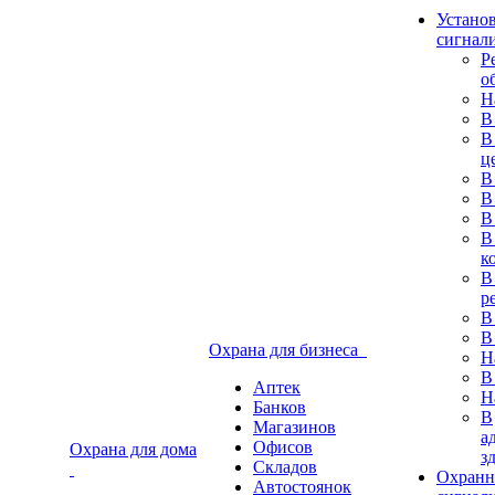
Устано
сигнал
Р
о
Н
В
В
ц
В
В
В
В
к
В
р
В
В
Охрана для бизнеса
Н
В
Аптек
Н
Банков
В
Магазинов
а
Офисов
Охрана для дома
з
Складов
Охранн
Автостоянок