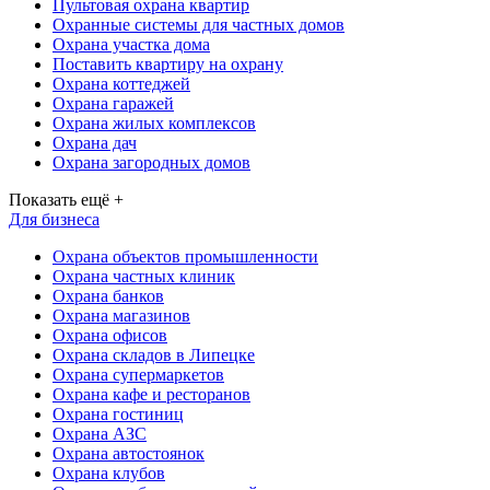
Пультовая охрана квартир
Охранные системы для частных домов
Охрана участка дома
Поставить квартиру на охрану
Охрана коттеджей
Охрана гаражей
Охрана жилых комплексов
Охрана дач
Охрана загородных домов
Показать ещё +
Для бизнеса
Охрана объектов промышленности
Охрана частных клиник
Охрана банков
Охрана магазинов
Охрана офисов
Охрана складов в Липецке
Охрана супермаркетов
Охрана кафе и ресторанов
Охрана гостиниц
Охрана АЗС
Охрана автостоянок
Охрана клубов