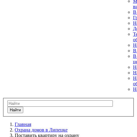
М
в
В
Г
Н
Д
Т
о
Н
В
В
ц
Н
Н
Н
о
Н
Найти
Главная
Охрана домов в Липецке
Поставить квартиру на охрану