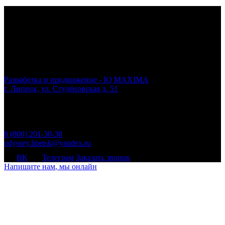
ООО ЧОО «ОДИССЕЙ»
© 2026 odyssey-48.ru
Разработка и продвижение - IQ MAXIMA
г. Липецк, ул. Студёновская д. 51
Пн.- Вс.: круглосуточно
Все цены, указанные на сайте, предназначены для
ознакомления и не являются публичной офертой,
определяемой положениями ст. 437 ГК РФ
8 (800) 201-30-30
odyssey.lipetsk@yandex.ru
ВК
Телеграм
Заказать звонок
Напишите нам
, мы онлайн