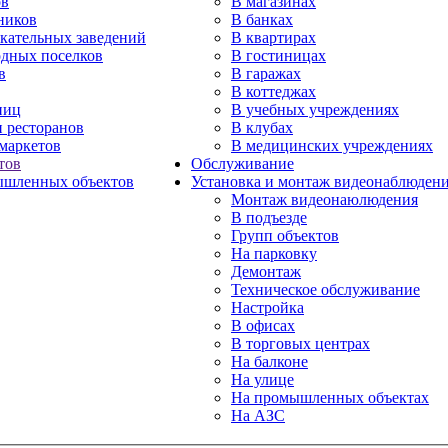
ов
В магазинах
ников
В банках
екательных заведений
В квартирах
одных поселков
В гостиницах
в
В гаражах
В коттеджах
ниц
В учебных учреждениях
и ресторанов
В клубах
маркетов
В медицинских учреждениях
тов
Обслуживание
шленных объектов
Установка и монтаж видеонаблюден
Монтаж видеонаюлюдения
В подъезде
Групп объектов
На парковку
Демонтаж
Техническое обслуживание
Настройка
В офисах
В торговых центрах
На балконе
На улице
На промышленных объектах
На АЗС