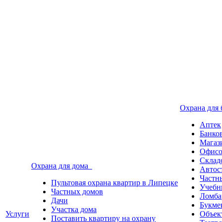
Охрана для
Аптек
Банко
Магаз
Офисо
Склад
Охрана для дома
Автос
Частн
Пультовая охрана квартир в Липецке
Учебн
Частных домов
Ломба
Дачи
Букме
Участка дома
Услуги
Объек
Поставить квартиру на охрану