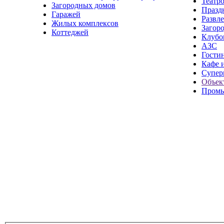
Театр
Загородных домов
Празд
Гаражей
Развл
Жилых комплексов
Загор
Коттеджей
Клубо
АЗС
Гости
Кафе 
Супер
Объек
Промы