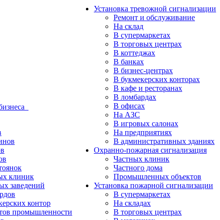
Установка тревожной сигнализации
Ремонт и обслуживание
На склад
В супермаркетах
В торговых центрах
В коттеджах
В банках
В бизнес-центрах
В букмекерских конторах
В кафе и ресторанах
В ломбардах
В офисах
 бизнеса
На АЗС
В игровых салонах
в
На предприятиях
инов
В административных зданиях
в
Охранно-пожарная сигнализация
ов
Частных клиник
тоянок
Частного дома
ых клиник
Промышленных объектов
ых заведений
Установка пожарной сигнализации
рдов
В супермаркетах
керских контор
На складах
тов промышленности
В торговых центрах