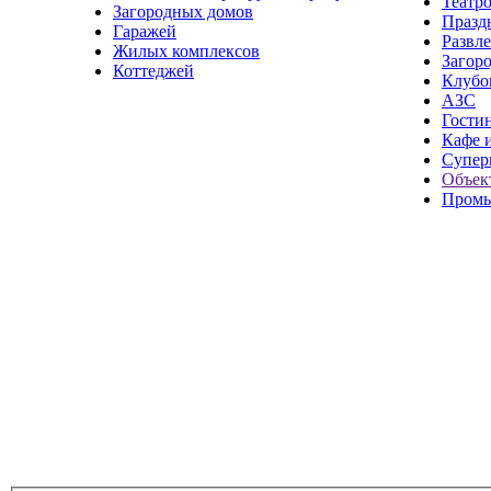
Театр
Загородных домов
Празд
Гаражей
Развл
Жилых комплексов
Загор
Коттеджей
Клубо
АЗС
Гости
Кафе 
Супер
Объек
Промы