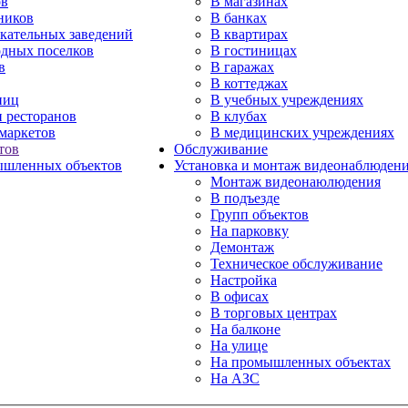
ов
В магазинах
ников
В банках
екательных заведений
В квартирах
одных поселков
В гостиницах
в
В гаражах
В коттеджах
ниц
В учебных учреждениях
и ресторанов
В клубах
маркетов
В медицинских учреждениях
тов
Обслуживание
шленных объектов
Установка и монтаж видеонаблюден
Монтаж видеонаюлюдения
В подъезде
Групп объектов
На парковку
Демонтаж
Техническое обслуживание
Настройка
В офисах
В торговых центрах
На балконе
На улице
На промышленных объектах
На АЗС