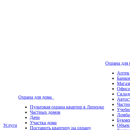
Охрана для
Аптек
Банко
Магаз
Офисо
Склад
Охрана для дома
Автос
Частн
Пультовая охрана квартир в Липецке
Учебн
Частных домов
Ломба
Дачи
Букме
Участка дома
Услуги
Объек
Поставить квартиру на охрану