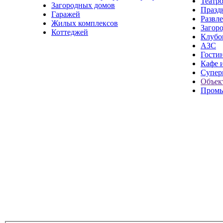
Театр
Загородных домов
Празд
Гаражей
Развл
Жилых комплексов
Загор
Коттеджей
Клубо
АЗС
Гости
Кафе 
Супер
Объек
Промы