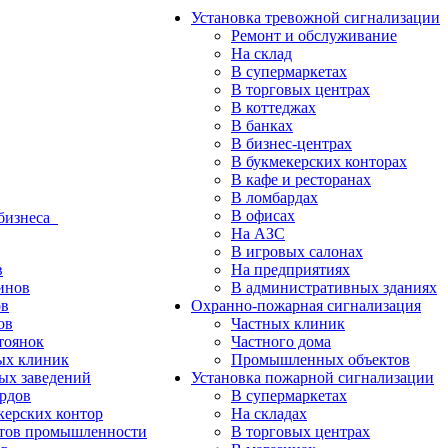
Установка тревожной сигнализации
Ремонт и обслуживание
На склад
В супермаркетах
В торговых центрах
В коттеджах
В банках
В бизнес-центрах
В букмекерских конторах
В кафе и ресторанах
В ломбардах
В офисах
 бизнеса
На АЗС
В игровых салонах
в
На предприятиях
инов
В административных зданиях
в
Охранно-пожарная сигнализация
ов
Частных клиник
тоянок
Частного дома
ых клиник
Промышленных объектов
ых заведений
Установка пожарной сигнализации
рдов
В супермаркетах
керских контор
На складах
тов промышленности
В торговых центрах